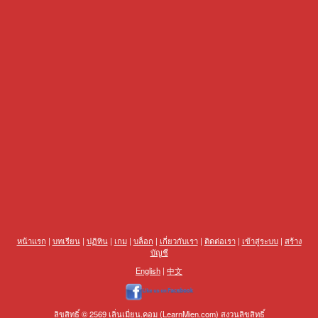
หน้าแรก
|
บทเรียน
|
ปฏิทิน
|
เกม
|
บล็อก
|
เกี่ยวกับเรา
|
ติดต่อเรา
|
เข้าสู่ระบบ
|
สร้าง
บัญชี
English
|
中文
ลิขสิทธิ์ © 2569 เลิ่นเมี่ยน.คอม (LearnMien.com) สงวนลิขสิทธิ์