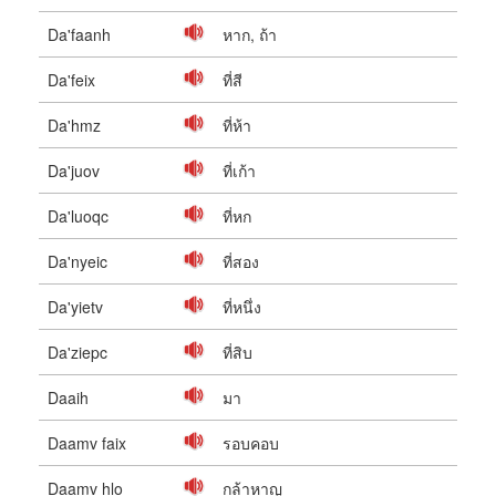
Da'faanh
หาก, ถ้า
Da'feix
ที่สี
Da'hmz
ที่ห้า
Da'juov
ที่เก้า
Da'luoqc
ที่หก
Da'nyeic
ที่สอง
Da'yietv
ที่หนึ่ง
Da'ziepc
ที่สิบ
Daaih
มา
Daamv faix
รอบคอบ
Daamv hlo
กล้าหาญ