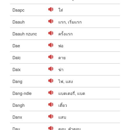
Daapc
ใส่
Daauh
แรก, เริ่มแรก
Daauh nzunc
ครั้งแรก
Dae
พ่อ
Daic
ตาย
Daix
ฆ่า
Dang
ไฟ, แสง
Dang-ndie
แบตเตอรี่, แบต
Dangh
เดี๋ยว
Danx
แสบ
Dau
ตอบ, คำตอบ